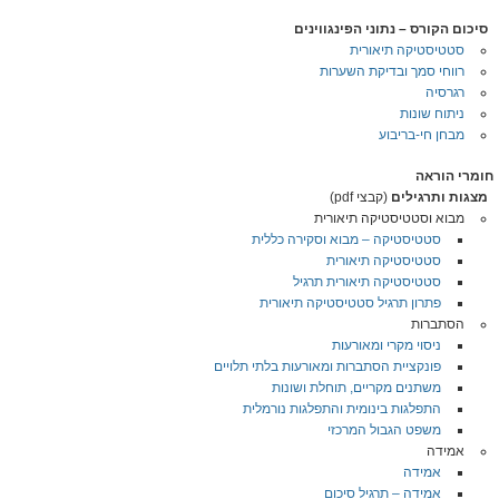
סיכום הקורס – נתוני הפינגווינים
סטטיסטיקה תיאורית
רווחי סמך ובדיקת השערות
רגרסיה
ניתוח שונות
מבחן חי-בריבוע
חומרי הוראה
מצגות ותרגילים
(קבצי pdf)
מבוא וסטטיסטיקה תיאורית
סטטיסטיקה – מבוא וסקירה כללית
סטטיסטיקה תיאורית
סטטיסטיקה תיאורית תרגיל
פתרון תרגיל סטטיסטיקה תיאורית
הסתברות
ניסוי מקרי ומאורעות
פונקציית הסתברות ומאורעות בלתי תלויים
משתנים מקריים, תוחלת ושונות
התפלגות בינומית והתפלגות נורמלית
משפט הגבול המרכזי
אמידה
אמידה
אמידה – תרגיל סיכום