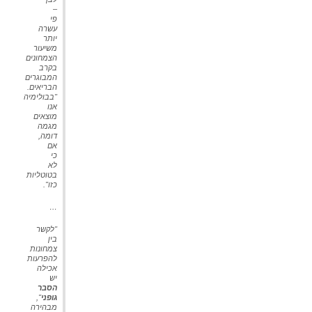
–
פי
עשרה
יותר
משיעור
הצמחונים
בקרב
המבוגרים
הבריאים.
"בבולימיה
אנו
מוצאים
מגמה
דומה,
אם
כי
לא
בטוטליות
כזו
".
…
"לקשר
בין
צמחונות
להפרעות
אכילה
יש
הסבר
גופני
",
מבהירה