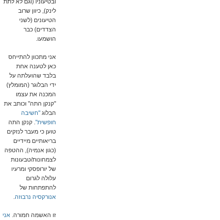
ובטיעוניו (וגם לא לתת
לינק), כיוון שרוב
הטיעונים (לשני
הצדדים) כבר
הושמעו.
אני מתכוון להתייחס
כאן לטענה אחת
בלבד שהועלתה על
ידי הבלוגר (המומלץ)
המכנה את עצמו
"קנקן התה" וכותב את
הבלוג
"חשיבה
חופשית"
. קנקן התה
טוען כי מעבר לנזקים
בריאותיים מיידיים
(כגון אנמיה), ההטפה
לצמחונות/טבעונות
של יורופסקי ומרעיו
עלולה לגרום
להתפתחות של
אנורקסיה נרבוזה
.
זו האשמה חמורה.
אני