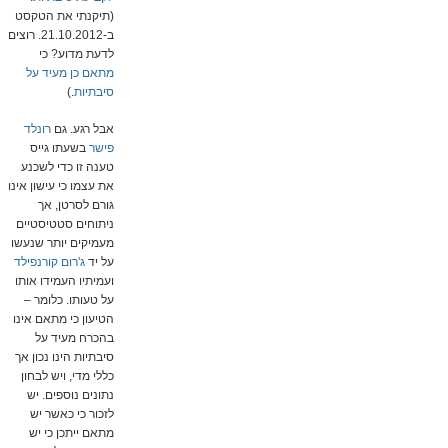
(תיקנתי את הטקסט
ב-21.10.2012. רוצים
לדעת מדוע? כי
מתאם כן מעיד על
סיבתיות
.)
אבל רגע. גם
רונלד
פישר
בשעתו גייס
טענה זו כדי לשכנע
את עצמו כי עישון אינו
גורם לסרטן, אך
ניתוחים סטטיסטיים
מעמיקים יותר שנעשו
על יד
ג'רום קורנפילד
ועמיתיו העמידו אותו
על טעותו. כלומר –
הטיעון כי מתאם אינו
בהכרח מעיד על
סיבתיות הינו נכון אך
כללי מדי, ויש לבחון
נתונים נוספים. יש
לזכור כי כאשר יש
מתאם ייתכן כי יש