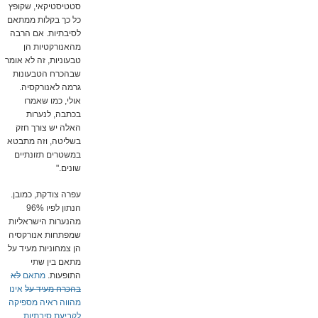
סטטיסטיקאי, שקופץ
כל כך בקלות ממתאם
לסיבתיות. אם הרבה
מהאנורקטיות הן
טבעוניות, זה לא אומר
שבהכרח הטבעונות
גרמה לאנורקסיה.
אולי, כמו שאמרו
בכתבה, לנערות
האלה יש צורך חזק
בשליטה, וזה מתבטא
במשטרים תזונתיים
שונים."
עפרה צודקת, כמובן.
הנתון לפיו 96%
מהנערות הישראליות
שמפתחות אנורקסיה
הן צמחוניות מעיד על
מתאם בין שתי
התופעות.
מתאם
לא
בהכרח מעיד על
אינו
מהווה ראיה מספיקה
לקביעת סיבתיות
.