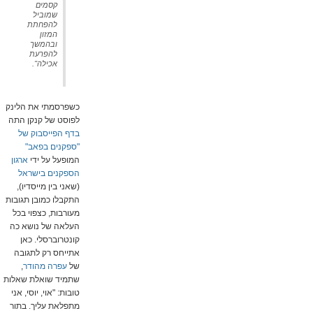
קסמים
שמוביל
להפחתת
המזון
ובהמשך
להפרעת
אכילה
".
כשפרסמתי את הלינק
לפוסט של קנקן התה
בדף הפייסבוק של
"ספקנים בפאב"
המופעל על ידי
ארגון
הספקנים בישראל
(שאני בין מייסדיו),
התקבלו כמובן תגובות
מעורבות, כצפוי בכל
העלאה של נושא כה
קונטרוברסלי. כאן
אתייחס רק לתגובה
של
עפרה מהודר
,
שתמיד שואלת שאלות
טובות: "אוי, יוסי, אני
מתפלאת עליך. בתור