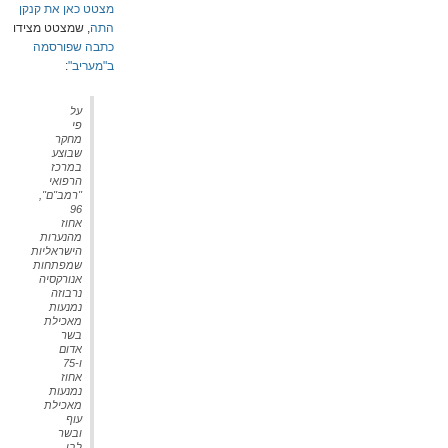
מצטט כאן את קנקן
התה
, שמצטט מצידו
כתבה שפורסמה
ב"מעריב"
:
על
פי
מחקר
שבוצע
במרכז
הרפואי
"רמב"ם",
96
אחוז
מהנערות
הישראליות
שמפתחות
אנורקסיה
נרבוזה
נמנעות
מאכילת
בשר
אדום
ו-75
אחוז
נמנעות
מאכילת
עוף
ובשר
לבן