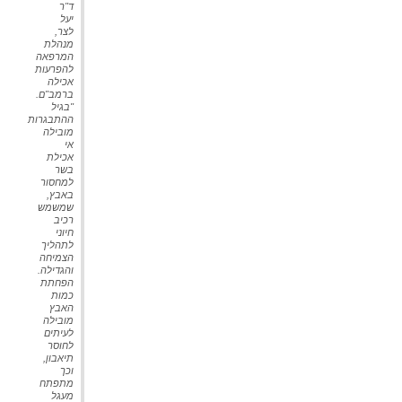
ד"ר
יעל
לצר,
מנהלת
המרפאה
להפרעות
אכילה
ברמב"ם.
"בגיל
ההתבגרות
מובילה
אי
אכילת
בשר
למחסור
באבץ,
שמשמש
רכיב
חיוני
לתהליך
הצמיחה
והגדילה
.
הפחתת
כמות
האבץ
מובילה
לעיתים
לחוסר
תיאבון,
וכך
מתפתח
מעגל