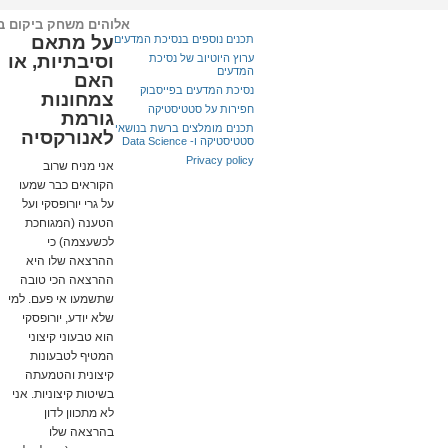
אלוהים משחק ביקום ב
על מתאם
תכנים נוספים בנסיכת המדעים
וסיבתיות, או
ערוץ היוטיוב של נסיכת
המדעים
האם
נסיכת המדעים בפייסבוק
צמחונות
חפירות על סטטיסטיקה
גורמת
תכנים מומלצים ברשת בנושאי
לאנורקסיה
סטטיסטיקה ו- Data Science
Privacy policy
אני מניח שרוב
הקוראים כבר שמעו
על גרי יורופסקי ועל
הטענה (המגוחכת
לכשעצמה) כי
ההרצאה שלו היא
ההרצאה הכי טובה
שתשמעו אי פעם. למי
שלא יודע, יורופסקי
הוא טבעוני קיצוני
המטיף לטבעונות
קיצונית והטמעתה
בשיטות קיצוניות. אני
לא מתכוון לדון
בהרצאה שלו