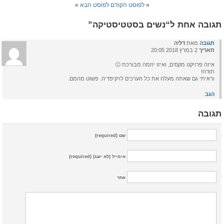
«
לפוסט הקודם
לפוסט הבא
»
תגובה אחת ל“נשים בסטטיסטיקה”
תגובה
מאת
דליה
תאריך
2 במרץ 2018 20:05
איזה פרויקט מקסים, ואיזו יוזמה מבורכת 🙂
תודה!
וראיתי גם שאתה מעלה את כל הערכים לויקיפדיה. פשוט מהמם.
הגב
תגובה
שם (required)
אימייל (לא יוצג) (required)
אתר