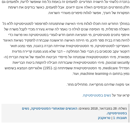
בהכרה כלשהי על הישגיה המדעיים. לפעמים זה באמת כל מה שאפשר לדעת, ולפעמים גם
חלק מהפרטים הבסיסיים האלה אינם ידועים. אבל לפעמים, כאשר בודקים את רשימת
המקורות של הערך, אפשר לגלות סיפורים מעוררי השראה.
במהלך החודש הזה תוכלו לגלות מיהי האישה שהתמנתה לפרופסור לסטטיסטיקה ללא כל
השכלה פורמלית, מי הוסיפה שנים לגילה כי נאמר לה שהיא צעירה מכדי לקבל משרה של
איסוף נתונים סטטיסטיים, מי המציאה תחום חדש לגמרי בסטטיסטיקה ואז פרשה כדי
להיות מורה בבית ספר תיכון, מי הייתה האישה הראשונה שנבחרה לתפקיד נשיאת האיגוד
האמריקני לסטטיסטיקה, מי הסטטיסטיקאית שהייתה חברה בהגנה, ממי נמנע תואר
דוקטור עקב סכסוכים בין חברי סגל המחלקה – דבר שלא מנע ממנה קריירה מדעית
מפוארת, מיהי הסטטיסטקאית שנמנתה על מייסדי הביטוח הלאומי של ארצות הברית (ה-
social security), מיהי הסטטיסטיקאית שעבודתה הובילה להקמת ביטוח הבריאות
הפדרלי medicare, מי הסטטיסטיקאית ששפיתחה (ב-1951) אלגוריתם הנמצא בשימוש
נפוץ בתחום ה-machine learning, ועוד.
אני מקווה שתיהנו מהקריאה. מתחילים מחר.
קראו עוד על
נשים בסטטיסטיקה
.
נשלח:
28 בפברואר, 2018 נושאים:
האנשים שמאחורי הסטטיסטיקה
,
נשים
בסטטיסטיקה
.
תגובות:
1
|
טראקבק