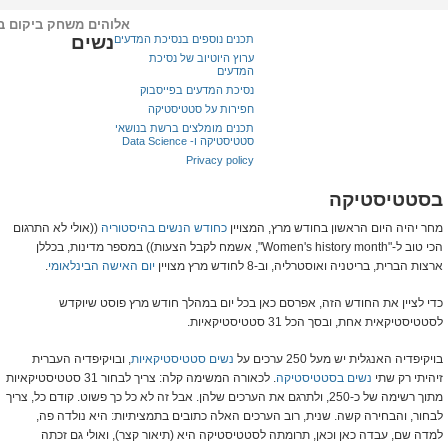
אלוהים משחק ביקום ב
נשים
תכנים נוספים בנסיכת המדעים
ערוץ היוטיוב של נסיכת
המדעים
נסיכת המדעים בפייסבוק
חפירות על סטטיסטיקה
תכנים מומלצים ברשת בנושאי
סטטיסטיקה ו- Data Science
Privacy policy
בסטטיסטיקה
מחר יהיה היום הראשון בחודש מרץ, המצויין
כחודש הנשים בהיסטוריה
((אולי לא התרגום
הכי טוב ל-"Women's history month", אשמח לקבל הצעות)) במספר מדינות, בכללן
ארצות הברית, בריטניה ואוסטרליה, וב-8 לחודש מרץ מצויין
יום האישה הבינלאומי
.
כדי לציין את החודש הזה, אפרסם כאן בכל יום במהלך חודש מרץ פוסט שיוקדש
לסטטיסטיקאית אחת, ובסך הכל 31 סטטיסטיקאיות.
בויקיפדיה האנגלית יש מעל 250 ערכים על
נשים סטטיסטיקאיות
, ובויקיפדיה העברית
זיהיתי רק שתי
נשים בסטטיסטיקה
. לכאורה המשימה קלה: צריך לבחור 31 סטטיסטיקאיות
מתוך רשימה של כ-250, ולתרגם את הערכים שלהן. אבל זה לא כל כך פשוט. קודם כל, צריך
לבחור, והבחירה קשה. שנית, רוב הערכים האלה כתובים בתמציתיות: היא נולדה פה,
למדה שם, עבדה כאן וכאן, תרומתה לסטטיסטיקה היא (תיאור קצר), ואולי גם זכתה