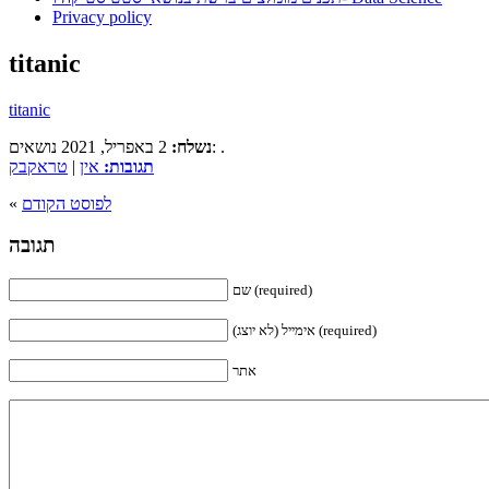
Privacy policy
titanic
titanic
2 באפריל, 2021 נושאים: .
נשלח:
תגובות:
אין
|
טראקבק
לפוסט הקודם
«
תגובה
שם (required)
אימייל (לא יוצג) (required)
אתר