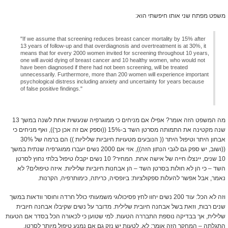
משפט מפתח שני אותו חיפשתי הוא:
"If we assume that screening reduces breast cancer mortality by 15% after
13 years of follow-up and that overdiagnosis and overtreatment is at 30%, it
means that for every 2000 women invited for screening throughout 10 years,
one will avoid dying of breast cancer and 10 healthy women, who would not
have been diagnosed if there had not been screening, will be treated
unnecessarily. Furthermore, more than 200 women will experience important
psychological distress including anxiety and uncertainty for years because
of false positive findings."
מה המשפט הזה אומר? אפילו אם מניחים כי ממוגרפיה שנעשית אחת לשנה במשך 13
שנה מקטינה את התמותה מסרטן השד ב-15% ((וספק אם זה אכן כך)), ואף מניחים כי
אבחון היתר וטיפול היתר (( הנובעים מטעויות חיוביות שליליות )) הם ברמה של 30%
((ושוב, יש ספק גם לגבי הנתון הזה)), אזי אם 2000 נשים יעברו ממוגרפיה שנתית במשך
10 שנים, יינצלו חייה של אישה אחת. המחיר? 10 נשים יקבלו טיפול בלתי נחוץ לסרטן
השד – כי הן לא חולות בסרטן השד – הן אבחנות חיוביות שליליות. איזה טיפולים? לא
נאמר, אבל אפשר להעלות ספקולציות: ביופסיה, כריתה, כימותרפיה, הקרנות.
וזה לא הכל: עוד 200 נשים יחוו לחץ פסיכולוגי משמעותי כולל חרדה וחוסר וודאות במשך
שנים רבות, וזאת בשל אבחנה חיובית שלילית. מדובר על נשים שקיבלו אבחנה חיובית
שלילית, אך בבדיקה נוספת התבררה הטעות. למי שטוען כי לכאורה הכל בסדר אם הטעות
התגלתה – המחקר הזה אומר: לא. לטעות יש נזק גם אם נמנע טיפול מיותר לסרטן.