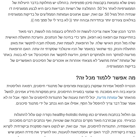
נשים שלא נמצאות בקבוצות סיכון ספציפיות. בהחלט יש מחלוקת בדבר היעילות של
הממוגרפיות לאחר גיל 50. ההמלצה של רשויות הבריאות כיום היא לבצע ממוגרפיה דו
שנתית החל מגיל 50. עם זאת, ישנם ארגונים ועמותות הממליצים על בדיקות ממוגרפיה
בגילאים צעירים יותר ובתדירות גבוהה יותר (( לא ברור לי על סמך מה )).
הדבר הנכון שכל אשה צריכה לעשות זה להחליט בעצמה מה לעשות, רצוי מאוד
בהתייעצות עם רופאה (או רופא), ותוך כדי בחינה של הנתונים, והערכת התועלת האישית
שלה מול הנזק האישי שלה. על הרופאות, לעומת זאת, מוטלת חובה לתקשר את מאזן
התועלת והנזק, כפי שתואר במאמר של הניו-אינגלנד שסקרתי זה עתה. האם הרופאות
מודעות למחקר הזה ולמחקרים דומים, ויודעות לתקשר את הסיכונים? אני לא בטוח. באתר
של עמותת "אחת מתשע" לא מצאתי אזהרות או אזכורים של הסיכונים האפשריים של
בדיקות הממוגרפיה.
מה אפשר ללמוד מכל זה?
הנטייה לפסול אמירות שמקורן בקבוצות ופורומים של מתנגדי חיסונים, רפואה הוליסטית
וכיוצא בזה היא מסוכנת. מי שמצוי בסוגיית החיסונים, וניזון ממקורות מידע אמינים, למשל
מהאתר של
עמותת מדעת
, יכול לדחות טענות של התנגדות לחיסונים על הסף. אבל זה לא
אומר שכל דבר צריך להיפסל על הסף, אפילו אם הוא נכתב על ידי מתנגד סיכונים.
גם הזלזול בכתבות מאתרים כמו healthy-holistic-living נקודה קום עלול להתגלות
כבעייתי. נכון שבהרבה מאוד מקרים נכתבות שם שטויות, ואף נכתבים דברים מסוכנים:
הומיאופתיה, התנגדות לחיסונים, ועוד. עם זאת, יש לנקוט גישה ספקנית וביקורתית: לקרוא
בצורה ביקורתית, לברר האם יש אסמכתאות לטענות, ואז להעריך את מידת האמון שיש