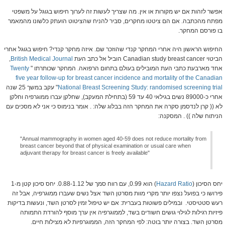
אפשר לזהות אם יש מקורות או אין. מה שצריך לעשות זה לערוך חיפוש בגוגל על משפטי
מפתח מהכתבה. אם הם ציטטו מחקרים, סביר להניח שהציטוט הועתק כלשונו מהמאמר
בו פורסם המחקר.
החיפוש הראשון היה אחרי המחקר קנדי שהוזכר שם. איזה מחקר קנדי? חיפוש בגוגל אחרי
הביטוי Canadian study breast cancer הוביל אל כתב העת
British Medical Journal
,
אחד מארבעת כתבי העת המובילים בעולם בתחום הרפואה. המחקר שכותרתו "
Twenty
five year follow-up for breast cancer incidence and mortality of the Canadian
National Breast Screening Study: randomised screening trial
" עקב במשך 25 שנה
אחרי כ-89000 נשים בגילאי 40 עד 59 (בתחילת המעקב), שחלקן עברו ממוגרפיה וחלקן
לא (( קרן לנדסמן סקרה את המחקר הזה בבלוג שלה: . אומר בנימוס כי אני לא מסכים עם
הניתוח שלה )) . המסקנה:
"Annual mammography in women aged 40-59 does not reduce mortality from
breast cancer beyond that of physical examination or usual care when
adjuvant therapy for breast cancer is freely available"
יחס הסיכון (
Hazard Ratio
) הוא 0.99, עם רווח סמך של 0.88-1.12. יחס סיכון קטן מ-1
פירושו כי בפועל נצפו יותר מקרי מוות מסרטן השד אצל נשים שעברו ממוגרפיה, אבל זה
רעש סטטיסטי. ובמילים פשוטות בעברית: אם יש טיפול זמין לסרטן השד, ונעשות בדיקות
פיזיות רגילות לגילוי גושים חשודים בשד, לממוגרפיה אין ערך מוסף להורדת התמותה
מסרטן השד. בצורה יותר בוטה: לפי המחקר הזה, הממוגרפיות לא מצילות חיים.