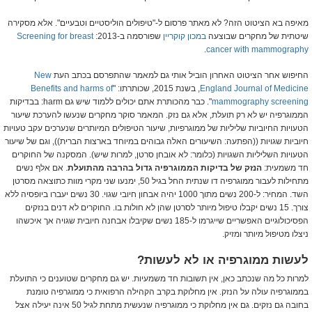
מאיפה בא הציטוט הזה? לא מאתר פרסום ל-"טיפולים הוליסטיים וטבעיים". אלא מסקירה
שיטתית של מחקרים שבוצעה
במכון קוקריין
שפורסמה ב-2013:
Screening for breast
.
cancer with mammography
החיפוש אחר הציטוט האחרון הוביל אותי גם למאמר שהתפרסם בכתב העת
New
England Journal of Medicine
, בשנת 2015, שכותרתו: "
Benefits and harms of
mammography screening
". כבר מהכותרת אתם יכולים ללמוד שיש גם harm: בבדיקות
הממוגרפיה יש לא רק תועלת, אלא גם נזק. המאמר סוקר מחקרים שנעשו להערכת שיעור
הטעויות החיוביות שליליות של ממוגרפיות, שיעור הטיפולים המיותרים שנערכים עקב טעויות
חיוביות שגויות ((הפתעה: השיעורים האלה גבוהים במיוחד בארצות הברית)), וגם של שיעור
הטעויות השליליות השגויות (כלומר: לא אובחן סרטן, למרות שיש). המסקנה של החוקרים
חד משמעית:
הנזק של בדיקות הממוגרפיה גדול בהרבה מהתועלת
. אם אלף נשים
מתחילות לעבור ממוגרפיה דו שנתית החל בגיל 50, ימנעו שני מקרי מוות כתוצאה מסרטן
השד. המחיר: ל-200 נשים מתוך 1000 יהיה אבחון חיובי שגוי. 30 נשים יעברו ביופסיה ללא
צורך. 15 נשים יקבלו טיפול מיותר לסרטן שהן לא חולות בו. החוקרים לא דנים בנזקים
הפסיכולוגיים האפשריים שייגרמו ל-185 נשים שקיבלו אבחנה חיובית שגויה אך איכשהו
ניצלו מטיפול מיותר ומזיק.
לעשות ממוגרפיה או לא לעשות?
למרות כל מה שנכתב כאן, אין תשובות חד משמעיות. יש גם מחקרים שטוענים כי התועלת
בממוגרפיה עולה על הנזק. אין מחלוקת בקרב הקהילה הרפואית כי ממוגרפיה טומנת
בחובה גם נזקים. גם אין מחלוקת כי ממוגרפיה שנעשית מתחת לגיל 50 אינה יעילה אצל