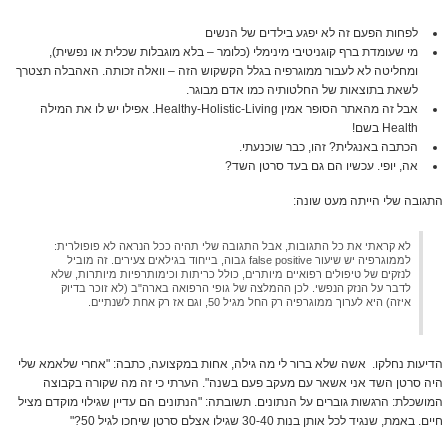
לפחות הפעם זה לא יפגע בילדים של הנשים
מי שעומדת ברף קוגניטיבי מינימלי (כלומר – בלא מוגבלות שכלית או נפשית),
ומחליטה לא לעבור ממוגרפיה בגלל הקשקוש הזה – וואלה זכותה. האהבלה תצטרך
לשאת בתוצאות של החלטותיה כמו אדם מבוגר.
אבל זה מהאתר הסופר אמין Healthy-Holistic-Living. אפילו יש לו את המילה
Health בשם!
הכתבה באנגלית? זהו, כבר שוכנעתי.
אה, יופי. עכשיו הם גם בעד סרטן השד?
התגובה שלי הייתה מעט שונה:
לא קראתי את כל התגובות, אבל התגובה שלי תהיה ככל הנראה לא פופולרית:
לממוגרפיה יש שיעור false positive גבוה, בייחוד בגילאים צעירים. זה מוביל
לנזקים של טיפולים רפואיים מיותרים, כולל כריתות וכימותרפיות מיותרות, שלא
לדבר על הנזק הנפשי. לכן ההמלצה של גופי הרפואה בארה"ב (לא זוכר בדיוק
איזה) היא לערוך ממוגרפיה רק החל מגיל 50, וגם אז רק אחת לשנתיים.
הדיעות נחלקו. אשה שלא ברור לי מה גילה, אחות במקצועה, כתבה: "אחרי שלאמא שלי
היה סרטן השד אני אשאר עם מעקב פעם בשנה". הערתי כי זה מה שקורה בקבוצה
המושכלת: הרגשות גוברים על הנתונים. תשובתה: "הנתונים הם עדיין שגילוי מוקדם מציל
חיים. באמת, שנגיד לכל אותן בנות 30-40 שגילו אצלם סרטן שיחכו לגיל 50?"