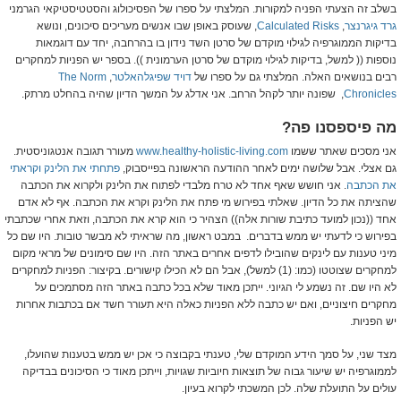
בשלב זה הצעתי הפניה למקורות. המלצתי על ספרו של הפסיכולוג והסטטיסטיקאי הגרמני
גרד גיגרנצר
,
Calculated Risks
, שעוסק באופן שבו אנשים מעריכים סיכונים, ונושא
בדיקות הממוגרפיה לגילוי מוקדם של סרטן השד נידון בו בהרחבה, יחד עם דוגמאות
נוספות (( למשל, בדיקות לגילוי מוקדם של סרטן הערמונית )). בספר יש הפניות למחקרים
רבים בנושאים האלה. המלצתי גם על ספרו של
דויד שפיגלהאלטר
,
The Norm
Chronicles
, שפונה יותר לקהל הרחב. אני אדלג על המשך הדיון שהיה בהחלט מרתק.
מה פיספסנו פה?
אני מסכים שאתר ששמו
www.healthy-holistic-living.com
מעורר תגובה אנטגוניסטית.
גם אצלי. אבל שלושה ימים לאחר ההודעה הראשונה בפייסבוק,
פתחתי את הלינק וקראתי
את הכתבה
. אני חושש שאף אחד לא טרח מלבדי לפתוח את הלינק ולקרוא את הכתבה
שהציתה את כל הדיון. שאלתי בפירוש מי פתח את הלינק וקרא את הכתבה. אף לא אדם
אחד ((נכון למועד כתיבת שורות אלה)) הצהיר כי הוא קרא את הכתבה, וזאת אחרי שכתבתי
בפירוש כי לדעתי יש ממש בדברים. במבט ראשון, מה שראיתי לא מבשר טובות. היו שם כל
מיני טענות עם לינקים שהובילו לדפים אחרים באתר הזה. היו שם סימונים של מראי מקום
למחקרים שצוטטו (כמו: (1) למשל), אבל הם לא הכילו קישורים. בקיצור: הפניות למחקרים
לא היו שם. זה נשמע לי הגיוני. ייתכן מאוד שלא בכל כתבה באתר הזה מסתמכים על
מחקרים חיצוניים, ואם יש כתבה ללא הפניות כאלה היא תעורר חשד אם בכתבות אחרות
יש הפניות.
מצד שני, על סמך הידע המוקדם שלי, טענתי בקבוצה כי אכן יש ממש בטענות שהועלו,
לממוגרפיה יש שיעור גבוה של תוצאות חיוביות שגויות, וייתכן מאוד כי הסיכונים בבדיקה
עולים על התועלת שלה. לכן המשכתי לקרוא בעיון.