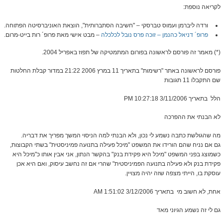
לקריאה נוספת:
ורדה ליברמן ועמוס טברסקי – "חשיבה הסתברותית", הוצאת האוניברסיטה הפתוחה.
פרופ´ דניאל כהנמן – זוכה פרס נובל לכלכלה
– מבט אישי מאת פרופ´ רות בייט-מרום.
(*) מאמר זה פורסם לראשונה בפורום המתמטיקה של תפוז באפריל 2004.
פורסם לראשונה באתר "רשימות" בתאריך 11 במרץ 2006 21:22 במדור קבלת החלטות
שם התקבלו 11 תגובות
הלל בתאריך 3/11/2006 10:27:18 PM
לא הבנתי את ההפרכה
מה שהגולשת כתבה נשמע לי נכון, ולא הבנתי למה הניסוי המשך מפריך את דבריה.
גם אם נניח שהם הורידו את המשפט "מיכל פעילה בתנועה פמיניסטית" בשתי הקבוצות,
כשמוצג בפני המשפט "מיכל היא פקידת בנק" בהקשר הנתון, אני אבין אותו כ"מיכל היא
פקידת בנק ולא פעילה בתנועה הפמיניסטית" שהרי אם זה נחשב עיסוק, ואם היא אכן
עוסקת בו, הייתי מצפה שזה יהיה מצויין.
אחת, לא חשוב מי בתאריך 3/12/2006 1:51:02 AM
גם לי זה נשמע הגיוני מאד