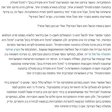
ההסתברות. כאשר צירפנו את שני המאורעות "מיכל היא פקידת בנק" ו-"מיכל פעילה
בתנועה הפמיניסטית" למאורע אחד, קיבלנו מאורע מפורט יותר, שייתכן והינו מייצג יותר את
אישיותה של מיכל, אבל אינו סביר יותר בהתאם לחוקי תורת ההסתברות. כשל זה, בו צירוף
מאורעות נתפש כסביר יותר מכל אחד ממרכיביו, נקרא "כשל הצירוף".
האם באמת הכשל הוא כשל הצירוף? אולי יש כאן כשל אחר?
הסבר אפשרי אחר לכשל הוא כי הנשאלים חשבו כי אם בתיאור כלשהו נשמט פרט הנתפש
כמהותי, הרי שפרט זה אינו מתקיים. לכן המשפט "מיכל היא פקידת בנק" פורש כ-"מיכל היא
פקידת בנק ואינה פעילה בתנועה הפמיניסטית". הנכם מוזמנים לקרוא בשרשור בפורום
תרבות עברית את הסברה של הגולשת hapax legomenon , המתבסס על
עקרון שיתוף
הפעולה של פול גרייס
. אולם, במחקר נוסף שערכו כהנמן וטברסקי, בו נערכה השוואה בין
שתי קבוצות של נבדקים, נשללה השערה זו. הניסוי זה הושמטה מרשימת האפשרויות
שהוצגה לאחת הקבוצות האפשרות כי "מיכל היא פקידת בנק", ומהרשימה שהוגשה
לקבוצה השניה הושמטה האפשרות כי "מיכל היא פקידת בנק ופעילה בתנועה
הפמיניסטית". עדיין האפשרות המורכבת יותר נתפסה גם כסבירה יותר.
כשל אפשרי אחר הוצע בפורום מתמטיקה על ידי הגולש טללי בוקר, שטען כי "אנשים בחיי
היומיום לא פועלים על פי תיאוריות בענייני מתמטיקה". נראה לי כי הוא התכוון לומר
שהמונח "סבירות" כפי שמשתמשים בו בחיי היום יום אינו בהכרח שקול למונח המתמטי
"הסתברות", ולכן חוקי תורת ההסתברות אינם חלים על מושג הסבירות. אולם, במחקרים
נוספים בהם הוחלפה הבקשה להערכת הסתברויות בבקשה לבחירה בין הימורים, עדיין
מתגלה כשל הצירוף, אם כי במידה פחותה יותר.