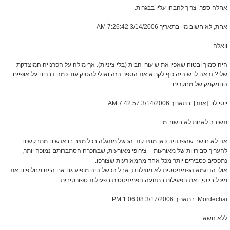
אחלה ספר. צריך להבחן עליו בבגרות.
אחת, לא חשוב מי בתאריך 3/14/2006 7:26:42 AM
וואלה
היה סמוך ובטוח שאכין את שיעורי הבית (בלי ציניות). אף מילה על הפרנויה המוצדקת
שלי? נראה לי שיהיה כיף לקרוא את הספר הזה ואולי להסיק עוד כמה דברים על אופיים
החמקמק של מחקרים
יוסי לוי [אתר] בתאריך 3/14/2006 7:42:57 AM
תשובה לאחת לא חשוב מי
אני לא חושב שהפרנויה כאן מוצדקת. הכשל מתגלה בכל מצב בו אנשים מתבקשים
להעריך סבירויות של מאורעות – צירופי מאורעות, שבהכרח הסתברותם נמוכה יותר,
נתפסים כסבירים יותר מכל אחד מהמאורעות שצורפו.
אולי הדוגמא הפמיניסטית לא מוצלחת, אבל הכשל היה מופיע גם אם היינו מחליפים את
מיכל ביוסי, ואת הפעילות בתנועה הפמיניסטית בפעילות ספורטיבית.
Mordechai בתאריך 3/17/2006 1:06:08 PM
ללא נושא