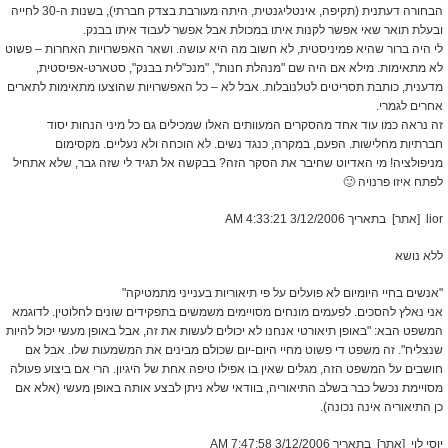
הבחורה דעתנית (תקיפה, אינטליגנטית, היתה מעורבת בצדק חברתי), בשנות ה-30 לחייה
ובעלת תואר שאי אפשר לקנות איתו במכולת אבל אפשר לעבוד איתו בבנק.
לי היה ברור שהיא פמיניסטית, לא חשוב מה היא עושה. ושאר האפשרויות האחרות – פשוט
לא מתאימות. מילא אם היה שם "מנהלת חנות", "מנכ"לית בבנק", סטארט-אפיסטית,
מדענית, כותבת תסריטים לטלנובלות. אבל לא – כל האפשרויות שהוצעו מתאימות לתארים
אחרים לגמרי.
זה נראה כמו עוד אחד מהסקרים המעוותים האלו שמכילים גם כל מיני הנחות יסוד
חברתיות מחלישות. הפעם, במקרה, כנגד נשים. לא הוכחה ולא נעליים. מקסימום
מניפולציה! מי האדיוט שחיבר את הסקר הזה? בבקשה אל תגיד לי שזה גבר, שלא אתחיל
לפתח איזו פרנויה 🙂
lior [אתר] בתאריך 3/12/2006 4:33:21 AM
ללא נושא
"אנשים בחיי היומיום לא פועלים על פי תיאוריות בענייני מתמטיקה"
אני נאלץ להסכים. לפעמים מונחים מסויימים משמשים בתפקידים שונים לחלוטין. לדוגמא
המשפט הבא: "באופן תיאורטי אנחנו לא יכולים לעשות את זה, אבל באופן מעשי יכול להיות
שנצליח". זה משפט די פשוט מחיי היום-יום שכולם מבינים את המשמעות שלו. אבל אם
חושבים על המשפט הזה, מגלים שאין בו אפילו טיפה אחת של היגיון. הרי אם ביצוע פעולה
מסויימת נכשל כבר בשלב התיאוריה, בוודאי שלא ניתן לבצע אותה באופן מעשי (אלא אם
כן התיאוריה אינה נכונה).
יוסי לוי [אתר] בתאריך 3/12/2006 7:47:58 AM