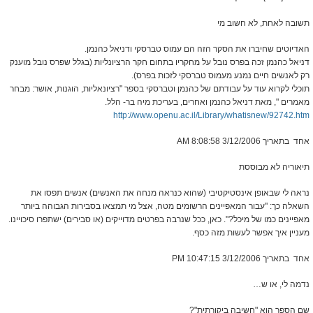
תשובה לאחת, לא חשוב מי
האדיוטים שחיברו את הסקר הזה הם עמוס טברסקי ודניאל כהנמן.
דניאל כהנמן זכה בפרס נובל על מחקריו בתחום חקר הרציונליות (בגלל שפרס נובל מוענק
רק לאנשים חיים נמנע מעמוס טברסקי לזכות בפרס).
תוכלי לקרוא עוד על עבודתם של כהנמן וטברסקי בספר "רציונאליות, הוגנות, אושר: מבחר
מאמרים ", מאת דניאל כהנמן ואחרים, בעריכת מיה בר- הלל.
http://www.openu.ac.il/Library/whatisnew/92742.htm
אחד בתאריך 3/12/2006 8:08:58 AM
תיאוריה לא מבוססת
נראה לי שבאופן אינסטיקטיבי (שהוא כנראה מנחה את האנשים) אנשים תפסו את
השאלה כך: "עבור המאפיינים הרשומים מטה, אצל מי תמצאו בסבירות הגבוהה ביותר
מאפיינים כמו של מיכל?". כאן, ככל שנרבה בפרטים מדוייקים (או סבירים) ישתפרו סיכויינו.
מעניין איך אפשר לעשות מזה כסף.
אחד בתאריך 3/12/2006 10:47:15 PM
נדמה לי, או ש…
שם הספר הוא "חשיבה ביקורתית"?