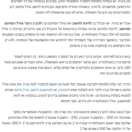
אין בעיה. יש נוסחה (לפחות למקרה הספציפי הזה), מציבים בנוסחה את כל הפרטים
הדרושים, ומחשבים. לראיה, בשאלה אחרת התבקשו הנבחנים לחשב גודל מדגם, רוב
הסטודנטים ענו נכון על השאלה, ואיש לא טען שהשאלה לא הוגנת.
אבל יש בעיה. יש הבדל בין
לדעת לחשב
את גודל המדגם ובין
להבין כיצד גודל המדגם
מחושב
. לדעתי ולמיטב זכרוני עמדתי בהרצאות על ההבדל בין שני הדברים, וציינתי כי גודל
המדגם לא תלוי בגודל האוכלוסייה, אבל כנראה לא הדגשתי את זה מספיק בקורס הספציפי
המדובר. בהמשך הקריירה שלי הקפדתי יותר להדגיש את המשמעות של הנוסחה, ולא רק
את השימוש בה (בתקווה שזה עניין מישהו).
בואו ניכנס לפרטים. אנחנו נדבר כאן רק על המקרה הפשוט ביותר, בו רוצים לאמוד
פרופורציה באוכלוסייה, כגון שיעור התומכים בראש הממשלה, אחוז הגברים שגובהם מעל
180 ס"מ, או אחוז התומכים בלגליזציה של סמים קלים. העקרונות שאציג נכונים גם
למקרים מורכבים יותר.
הדרך הכי קלה (לפחות למרצה שעומד מול סטודנט זועם) להסביר למה צריך את אותו גודל
מדגם בישראל ובניו זילנד היא לשלוח אותו
לנוסחה
, או
למחשבון חישוב גודל מדגם
שניתן
למצוא בקלות באינטרנט. יש כל מיני נתונים שאתם צריכים להציב בנוסחה או להזין
למחשבון. גודל האוכלוסייה לא נדרש. סוף הסיפור.
אבל בואו ננסה להבין באופן אינטואיטיבי מה קורה פה. התשובות האפשריות בסקר
שערכתי היו 500 – התשובה הנכונה, 250 – תשובה שנועדה לתפוס את אלה שההיגיון
שלהם אמר שאם האוכלוסייה קטנה פי 2 אז גם המדגם צריך להיות קטן פי 2. ל-350 הגעתי
על ידי חלוקה של 500 בשורש של 2.