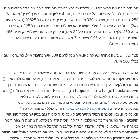
מה היה קורה אם התשובה 250 הייתה נכונה? כלומר, מה היה קורה אם גודל המדגם היה
פרופורציוני לגודל האוכלוסייה? אז בניו זילנד, עם 4 מיליון תושבים בערך "צריך" מדגם של
250. בארצות הברית, שבה כ-330 מיליון תושבים, צריך מדגם בגודל 20625 (נשמע הגיוני,
לא?), בסלובניה שבה כ-2 מיליון תושבים אפשר להסתפק במדגם בגודל 125, באיסלנד
שבה 350 אלף תושבים יספיק מדגם של 22 איש, ובקיבוץ אייל, שבו יש לפי ויקיפדיה 485
תושבים, צריך מדגם בגודל 0.03 איש. מה? משהו לא מסתדר פה. מקווה שהתחלתם
לחשוד כבר באיסלנד.
מצד שני, יש בעיה אחרת שעולה כאן. איך נוכל לדגום 500 איש בקיבוץ אייל, כאשר אין שם
בכלל 500 איש?
התשובה היא שצריך לקרוא את האותיות הקטנות. הנוסחה שמלמדים בקורס מבוא
לסטטיסטיקה מניחה שהאוכלוסייה ממנה דוגמים היא אינסופית, או לפחות גדולה מאוד ((
אם תכנסו לקישור לדף בו נמצאת נוסחת גודל המדגם שנתתי קודם, תראו שכותרת הדף
היא Estimating a Proportion for a Large Population , וזה כתוב באותיות גדולות )) . מה
קורה כשהאוכלוסייה לא גדולה? בשביל לדעת את זה צריך להגיע לשנה ג בלימודי
הסטטיסטיקה, אז לומדים את הקורס הבסיסי בדגימה. שם דנים בנושא של דגימה
מאוכלוסייה סופית.
הנוסחה לגודל המדגם במקרה זה
כן כוללת בתוכה את גודל
האוכלוסייה. נכון שאנחנו תמיד מתייחסים לאוכלוסייה סופית (גם בסין יש מספר סופי של
תושבים), אך כאשר מדובר באוכלוסייה גדולה יחסית שתי הנוסחאות נותנות תוצאה דומה.
במקרה של ישראל, ניו זילנד, ארצות הברית וסלובניה תתקבל אותה תוצאה גם אם
משתמשים בנוסחה לאוכלוסייה אינסופית וגם כאשר משתמשים בנוסחה לאוכלוסייה סופית
שלוקחת בחשבון את גודל האוכלוסייה. ההבדל זניח. באיסלנד כבד יש הבדל – אפשר