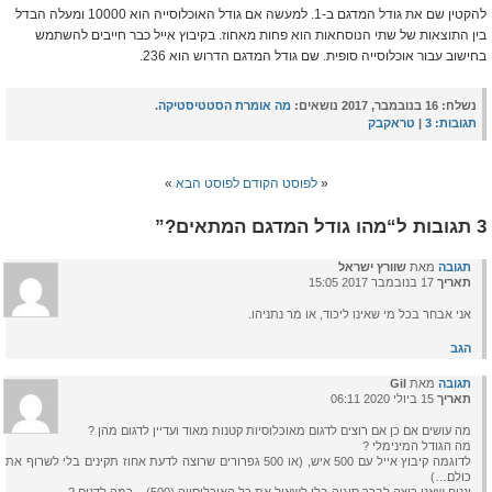
להקטין שם את גודל המדגם ב-1. למעשה אם גודל האוכלוסייה הוא 10000 ומעלה הבדל
בין התוצאות של שתי הנוסחאות הוא פחות מאחוז. בקיבוץ אייל כבר חייבים להשתמש
בחישוב עבור אוכלוסייה סופית. שם גודל המדגם הדרוש הוא 236.
נשלח:
16 בנובמבר, 2017 נושאים:
מה אומרת הסטטיסטיקה
.
תגובות:
3
|
טראקבק
«
לפוסט הקודם
לפוסט הבא
»
3 תגובות ל“מהו גודל המדגם המתאים?”
תגובה
מאת
שוורץ ישראל
תאריך
17 בנובמבר 2017 15:05
אני אבחר בכל מי שאינו ליכוד, או מר נתניהו.
הגב
תגובה
מאת
Gil
תאריך
15 ביולי 2020 06:11
מה עושים אם כן אם רוצים לדגום מאוכלוסיות קטנות מאוד ועדיין לדגום מהן ?
מה הגודל המינימלי ?
לדוגמה קיבוץ אייל עם 500 איש, (או 500 גפרורים שרוצה לדעת אחוז תקינים בלי לשרוף את
כולם…)