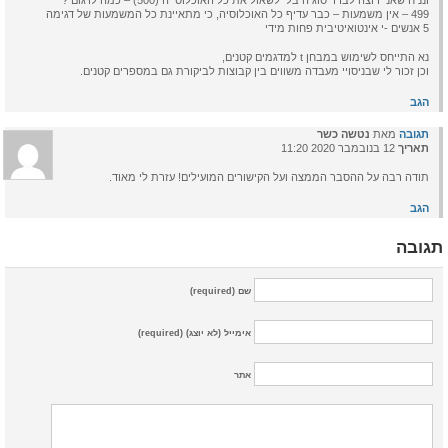
ונניח שאני רוצה לברר סוגיה בלי לשאול את כל האוכלוסייה (500) – כמה לדגום ?
499 – אין משמעות – כבר עדיף כל האוכלוסיה, כי מתאיינת כל המשמעות של דגימה
5 אנשים -י אינטואיטיבית פחות מידי
נא התייחס לשימוש במבחן t למדגמים קטנים,
וכן זכור לי שבניסויי מעבדה משווים בין קבוצות לביקורת גם במספרים קטנים.
הגב
תגובה
מאת
נטשה כשר
תאריך
12 בנובמבר 2020 11:20
תודה רבה על ההסבר הממצה ועל הקישורים המועילים! עזרת לי מאוד.
הגב
תגובה
שם (required)
אימייל (לא יוצג) (required)
אתר