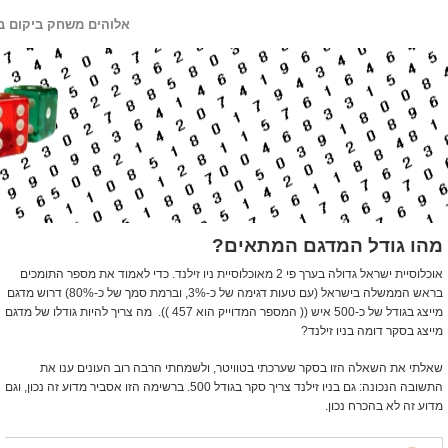
אלוהים משחק ביקום ב
מהו גודל המדגם המתאים?
אוכלוסיית ישראל גדולה בערך פי 2 מאוכלוסיית ניו זילנד. כדי לאמוד את מספר התומכים
בראש הממשלה בישראל (עם טעות דגימה של כ-3%, וברמת סמך של כ-80%) דרוש מדגם
מייצג בגודל של כ-500 איש (( המספר המדוייק הוא 457 )). מה צריך להיות גודלו של מדגם
מייצג בסקר דומה בניו זילנד?
שאלתי את השאלה הזו בסקר שערכתי בטוויטר, ולשמחתי הרבה רוב העונים ענו את
התשובה הנכונה: גם בניו זילנד צריך סקר בגודל 500. ברשימה הזו אסביר מדוע זה נכון, וגם
מדוע זה לא בהכרח נכון.