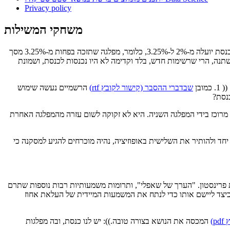
Privacy policy
משחקי המשילות
לפני כשבוע חוקקה הכנסת את "חוק המשילות", שהוא למעשה סדרת תיקונים למספר חוקי יסוד. אחד הסעיפים בחוק קבע כי אחוז החסימה בבחירות לכנסת יועלה מ-2% ל-3.25%, כלומר, מפלגה שתזכה בפחות מ-3.25% מסך
ונות לכנסת 3.25% ומספר הקולות שקיבלה כל מפלגה לא היה משתנה, הרי שרשימות חדש, בלד וקדימה לא היו נכנסות לכנסת, ושמונת
בן
שבדברי ההסבר (קישור לקובץ rtf)
הרשמיים נעשה שימוש
נסת?
מור להיות כח רב. נכון? לא בהכרח. אם יש בכנסת רק שתי מפלגות, לאחת 59 מנדטים ולשניה 61, הרי שכל הכח מרוכז בידי המפלגה השניה. היא לא זקוקה לשום עזרה מהמפלגה האחרת
 שתי מפלגות יכולות לחבור יחד ולהותיר את השלישית באופוזיציה, נהיה מוכרחים להגיע למסקנה כי
ש לאוניברסיטת פרינסטון. "הערך של שאפלי", ותרומות משמעותיות רבות נוספות שתרם
ה להסביר את מושג וההגיון מאחוריו, ואראה כיצד ליישם אותו כדי לנתח את המשמעות המיידית של העלאת אחוז
p)
המכסה את הנושא בצורה טובה.)): יש לנו כנסת, ובה מפלגות