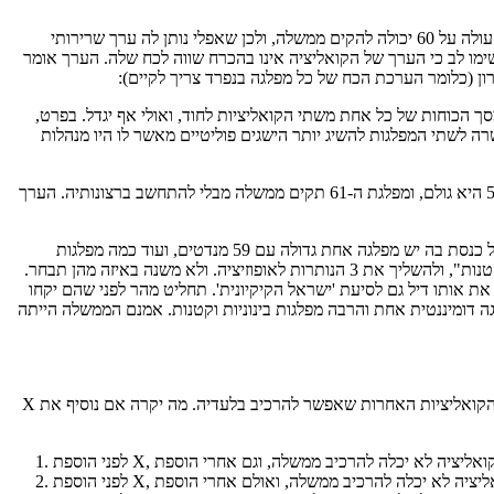
ראשית יש לשים לב כי יש שני סוגים אפשריים של קואליציות: כאלה שיכולות להקים ממשלה, וכאלה שלא. קואליציה של מפלגות שסך המנדטים שלהם עולה על 60 יכולה להקים ממשלה, ולכן שאפלי נותן לה ערך שרירותי
ל-1. קואליציה של מפלגות שסך המנדטים שלהם קטן מ-61 לא יכולות להקים ממשלה, ושאפלי נותן לקואליציות כאלה ערך שרירותי השווה ל-0. שימו לב כי הערך של הקואליציה אינו בהכרח שווה לכח שלה. הערך אומר
ן (כלומר הערכת הכח של כל מפלגה בנפרד צריך לקיים):
 הכוחות של כל אחת משתי הקואליציות לחוד, ואולי אף יגדל. בפרט,
תאחדו יוכלו להגדיל את כוחן המשותף (( 3. לדוגמה, הברית בין יש עתיד והבית היהודי במשא ומתן הקואליציוני לאחר בחירות 2013 אפשרה לשתי המפלגות להשיג יותר הישגים פוליטיים מאשר לו היו מנהלות
ההנחה השניה היא שלגולם אין ערך. גולם אינו יכול להשפיע על שום דבר. תחשבו על הכנסת שהתחלקה לשתי מפלגות עם 61 ו-59 מנדטים. מפלגת ה-59 היא גולם, ומפלגת ה-61 תקים ממשלה מבלי להתחשב ברצונותיה. הערך
ההנחה השלישית היא קרויה הנחת הסימטריה. אם יש שתי מפלגות, שבכל מצב תורמות את אותה התרומה לכל קואליציה, אז הכח שלהן זהה. תחשבו על כנסת בה יש מפלגה אחת גדולה עם 59 מנדטים, ועוד כמה מפלגות
קטנות, נניח, 4 מפלגות נוספות שלהן יש 2, 10, 20 ו-29 חברי כנסת. כדי להקים ממשלה, מפלגת ה-59 צריכה לצרף אליה לקואליציה רק אחת מבין 4 "הקטנות", ולהשליך את 3 הנותרות לאופוזיציה. ולא משנה באיזה מהן תבחר.
? הצעתי את אותו דיל גם לסיעת 'ישראל הקיקיונית'. תחליט מהר לפני שהם יקחו
 דומיננטית אחת והרבה מפלגות בינוניות וקטנות. אמנם הממשלה הייתה
שאפלי מוסיף עוד הנחה טכנית אחת, שלא אפרט כאן, וזה מספיק כדי לבנות פתרון. הנה הרעיון: בואו ניקח מפלגה מסויימת, נקרא לה X, ונסתכל על כל הקואליציות האחרות שאפשר להרכיב בלעדיה. מה יקרה אם נוסיף את X