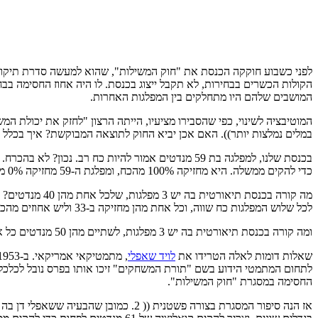
המושבים שלהם היו מתחלקים בין המפלגות האחרות.
המוטיבציה לשינוי, כפי שהסבירו מציעיו, הייתה הרצון "לחזק את יכולת המשיל
במלים נמלצות יותר)). האם אכן יביא החוק לתוצאה המבוקשת? איך בכלל 
כדי להקים ממשלה. היא מחזיקה 100% מהכח, ומפלגת ה-59 מחזיקה 0% מהכח.
מה קורה בכנסת
לכל שלוש המפלגות כח שווה, וכל אחת מהן מחזיקה ב-33 וליש אחוזים מהכח.
ומה קורה בכנסת תיאורטית בה יש 3 מפלגות, לשתיים מהן 50 מנדטים כל אחת, והשלישית היא מפלגה "קטנה" עם 20 נציגים בלבד?
שאלות דומות לאלה הטרידו את
לויד שאפלי
החסימה במסגרת "חוק המשילות".
אז הנה סיפור המסגרת בצורה פשטנית (( 2. כמובן שהבעיה ששאפלי דן בה הינה כללית יותר, כמו גם הפתרון שהציג. למעוניינים, הנה