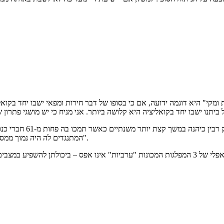
ת ומקי" היא דוגמה ידועה, אם כי בסופו של דבר חירות ומפאי ישבו יחד בק
המתנגדים לה היה נמוך ממספר התומכים, בין היתר בגלל המנעותן של "המפלגות הערביות".