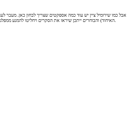
אבל כמו שירומיל ציין יש עוד כמה אספקטים שצריך לבחון כאן. מעבר לענ
האיחוד) והבוחרים ייתכן שיראו את הסקרים ויחליטו להמנע ממפלגות קטנות שייתכן ולא יעברו או אולי להפך וייטו לחזק אותן. אני בטוח שיש גם ספרות וניסויים מבוקרים והוכחות משינויי שיטה בארץ ובחול על כך.