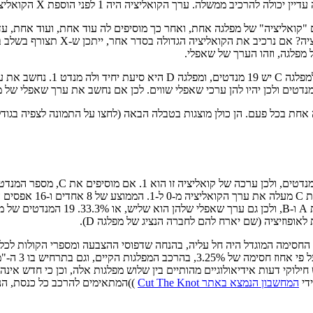
 "קואליציה" של מפלגה אחת, ואחר כך מוסיפים לה עוד אחת, ועוד אחת, 
מפלגה X נוספה לקואליציה. מה היית
 היה עשוי לקרות בה אם אחוז החסימה המוגדל היה חל עליה, בהנחה שדפוסי ההצבעה ומספ
ש חילוקי דעות אידיאולוגיים מהותיים בין שלוש מפלגות אלה, וכן כי חדש אי
המחשבון הנמצא באתר Cut The Knot
))המתאימים להרכב כל כנסת, הנו