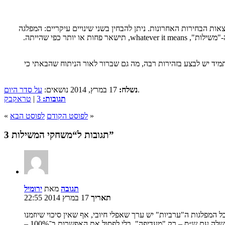
אות הבחירות האחרונות. ניתן להבחין בשני שינויים עיקריים: המפלגה
הגדולה נעשית חזקה יותר, ובתרחישים מסויימים חלק מהמפלגות הבינוניות (העבודה וש"ס) מתחזקות משמעותית. מעבר לכך, אין שינויים משמעותיים וה-"משילות", whatever it means, תישאר פחות או יותר כפי שהייתה.
 תמיד יש לבצע בזהירות רבה, מה גם שברור לאור הניתוח שהבאתי כי
.
נשלח:
17 במרץ, 2014 נושאים:
על סדר היום
תגובות:
3
|
טראקבק
»
לפוסט הקודם
לפוסט הבא
«
3 תגובות ל“משחקי המשילות”
תגובה
מאת
ירומיל
תאריך
17 במרץ 2014 22:55
המפלגות ה"ערביות" יש ערך שאפלי חיובי, אף שאין סיכוי שיוזמנו
לאיזושהי קואליציה בעתיד הנראה לעין. גם לדוגמאות פחות קיצוניות יש השפעה על הניתוח הסופי: למשל, אם "יש עתיד" מעדיפה לא לשבת באותה ממשלה עם ש״ס – רק "מעדיפה", בלי לפסול את האפשרות ב־100% –