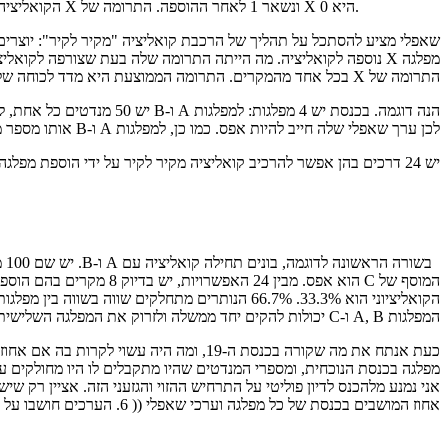
לפני הוספת X, הקואליציה כבר יכלה להרכיב ממשלה, וכמובן שאחרי הוספת X הקואליציה עדיין יכולה להרכיב ממשלה. ערך הקואליציה היה 1 לפני הוספת X ונשאר 1 לאחר ההוספה. התרומה של X היא 0.
שאפלי מציע להסתכל על תהליך של הרכבת קואליציה "מקיר לקיר": יוצרים
התרומה של X בכל אחד מהמקרים. התרומה הממוצעת היא מדד לכוחה של מפלגה, וזהו הערך של שאפלי.
לכן ערך שאפלי שלה חייב להיות אפס. כמו כן, למפלגות A ו-B אותו מספר מנדטים ולכן יהיו להן ערכי שאפלי שווים. לכן אם נחשב את ערך שאפלי של מפלגה C, נוכל לחשב את הערכים של A ו-B. הנה החישוב:
יש 24 דרכים בהן אפשר להרכיב קואליציה מקיר לקיר על ידי הוספת מפלגה אחת בכל פעם. הן כולן מוצגות בטבלה הבאה (לחצו על התמונה לצפיה בגודל מלא):
המפלגות A, B ו-C יכולות להקים יחד ממשלה ולזרוק את המפלגה השלישית לאופוזיציה (שם יארח להם לחברה הנציג של מפלגה D).
כעת אנתח את מה שקורה בכנסת ה-19, ומה
אני נמנע מלהכנס לדיון פוליטי על התרחיש ההזוי והגזעני הזה. אציין רק שי
אחוז המושבים בכנסת של כל מפלגה וערכי שאפלי (( 6. הערכים חושבו על ידי