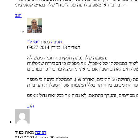
הדבר בוודאי משפיע לרעה על ה"כוח" שלה במו״מ קואליציוני.
הגב
תגובה
מאת
יוסי לוי
תאריך
18 במרץ 2014 09:27
הטענה שלך נכונה חלקית, הדוגמה ממש לא.
ואליציה בממשלתו של אשכול. אני מסכים כי הסבירות שמפלגות
פרט לממשלתו של אשכול, יש עוד דוגמה היסטורית. ממשלת יצחק רבין כיהנה במשך קצת יותר משנתיים כאשר תמכו בה פחות מ-61 חברי כנסת (תחילה 56 תומכים, ואח"כ 59). הממשלה כיהנה כי מספר
הגב
תגובה
מאת
כפיר
תאריך
29 במרץ 2014 01:17