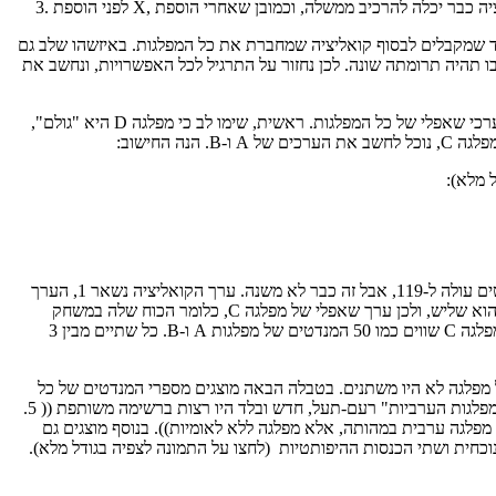
עד שמקבלים לבסוף קואליציה שמחברת את כל המפלגות. באיזשהו שלב גם
ה התרומה שלה בעת שצורפה לקואליציה? אם נרכיב את הקואליציה הגדולה בסדר אחר, ייתכן ש-X תצורף בשלב בו תהיה תרומתה שונה. לכן נחזור על התרגיל לכל האפשרויות, ונחשב את
הנה דוגמה. בכנסת יש 4 מפלגות: למפלגות A ו-B יש 50 מנדטים כל אחת, למפלגה C יש 19 מנדטים, ומפלגה D היא סיעת יחיד ולה מנדט 1. נחשב את ערכי שאפלי של כל המפלגות. ראשית, שימו לב כי מפלגה D היא "גולם",
בשורה הראשונה לדוגמה, בונים תחילה קואליציה עם A ו-B. יש שם 100 מנדטים, ולכן ערכה של קואליציה זו הוא 1. אם מוסיפים את C, מספר המנדטים עולה ל-119, אבל זה כבר לא משנה. ערך הקואליציה נשאר 1, הערך
המוסף של C הוא אפס. מבין 24 האפשרויות, יש בדיוק 8 מקרים בהם הוספת C מעלה את ערך הקואליציה מ-0 ל-1. הממוצע של 8 אחדים ו-16 אפסים הוא שליש, ולכן ערך שאפלי של מפלגה C, כלומר הכוח שלה במשחק
הקואליציוני הוא 33.3%. 66.7% הנותרים מתחלקים שווה בשווה בין מפלגות A ו-B, ולכן גם ערך שאפלי שלהן הוא שליש, או 33.3%. 19 המנדטים של מפלגה C שווים כמו 50 המנדטים של מפלגות A ו-B. כל שתיים מבין 3
רי הקולות לכל מפלגה לא היו משתנים. בטבלה הבאה מוצגים מספרי המנדטים של כל
מפלגה בכנסת הנוכחית, ומספרי המנדטים שהיו מתקבלים לו היו מחולקים על פי אחוז חסימה של 3.25%, בהרכב המפלגות הקיים, וגם בתרחיש בו 3 ה-"מפלגות הערביות" רעם-תעל, חדש ובלד היו רצות ברשימה משותפת (( 5.
נה מפלגה ערבית במהותה, אלא מפלגה ללא לאומיות)). בנוסף מוצגים גם
כחית ושתי הכנסות ההיפותטיות (לחצו על התמונה לצפיה בגודל מלא).