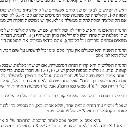
בגדלים שונים, וצריך להקים קואליציה של 61 מנדטים לפחות כדי להקים ממשלה. מה הכוח של כל מפלגה במשא ומתן?
אם הקואליציה יכולה להקים ממשלה או לא, אך יש ממשלות חזקות ויש ממשל
ההנחה הראשונה היא שאיחוד לא יכול להזיק. אם יש שתי קואליציות של מפ
משאים ומתנים נפרדים מול הליכוד)). אתם בודאי מכירים את התופעה הזו 
שלה הוא לכן אפס.
"אתה אמנם ראש סיעה של 29 חברי כנסת, אבל אם ת
את זה ולא יישאר לך כלום". אולי התסריט הזה לא נראה לכם ריאלי, אבל
"בלי חירות ומק"י" (( 4. ממש כמו היום)), אבל כל המפלגות האחרות היו שותפות קואליציוניות זוטרות של מפא"י בשלב זה או אחר.
כדי ליצור סולם בר השוואה, שאפלי קובע כי סכום הכוחות של כל המפלגות יהיה שווה ל-1, 
לאחת הקואליציות האלה? יש שלוש אפשרויות:
לפני הוספת X, הקואליציה לא יכלה להרכיב ממשלה, וגם אחרי הוספת X אינה יכולה להרכיב ממשלה. כלומר ערך הקואליציה היה אפס לפני הוספת X ונשאר אפס לאחר ההוספה. התרומה של X היא אפס.
לפני הוספת X, הקואליציה לא יכלה להרכיב ממשלה, ואולם אחרי הוספת X הקואליציה יכולה להרכיב ממשלה. במלים אחרות, ערך הקואליציה היה אפס לפני הוספת X ועלה לאחד לאחר ההוספה. התרומה של X היא 1.