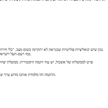
נכון שיש קואליציות פוליטיות שכנראה לא יתקיימו בשום מצב. "בלי חירו
כמו רעם-תעל וישראל ביתנו ישבו יחד בקואליציה היא קלושה ביותר. אני מניח כי יש מושגי פתרון שלוקחים זאת בחשבון אם כי איני מתמצא עד כדי כך בפרטים.
הדוגמה הזו מלמדת אותנו מדוע ערך שאפלי של 3 המפלגות המכונות "ערביות" אינו אפס – ביכולתן להשפיע במצבים מסויימים, והערך בהתאם: לא גבוה אך בכל זאת גדול מאפס.