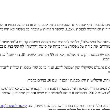
הקולות הכשרים בבחירות, לא תקבל ייצוג בכנסת. לו היה אחוז החסימה בבחירות האחר
ות של הממשלה", כלומר להפחית את תלותה בסיעות קטנות ו-"סחטניות" (( 1. כמו
מודדים את כוחה של מפלגה? מהו כוחה של סיעת "קדימה" לה שני נציגים בכ
בכנסת שלנו, למפלגה בת 59 מנדטים א
 תיאורטית בה יש 3 מפלגות, שלכל אחת מהן 40 מנדטים? אם נתעלם משיקולי ימין ושמאל לרגע, ונניח כי כל
, מתמטיקאי אמריקאי. ב-1953, הציע פתרון לשאלות אלו, במסגרת עבודת הדוקטורט שהגי
לתחום המתמטי הידוע בשם "תורת המשחקים" זיכו אותו בפרס נובל לכלכלה בשנת 2012. ברשימה זו אנס
קישור למצגת (קובץ df