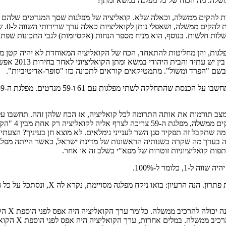
השווה 
ות חלשות. בנוסף, הוא מניח מספר הנחות (אקסיומות) לגבי התכונות שפתרו
לגות, והן מחליטות להתאחד, הכח של הקואליציה המאוחדת לא יהיה קטן מסך
שתי מפלגות שי
בשם "הפרד ומשול". מתמטיקאים קוראים לתכונה כזו "סופר-אדיטיביות".
צטרף לממשלה, כל מה שתקבל זה תפקיד סגן השר לענייני גימלאים. לא מוצא חן בעיניך
 זה בערך מה שקרה בשנותיה הראשונות של מדינת ישראל, כאשר הייתה מפלגה
כלומר ל-100%.