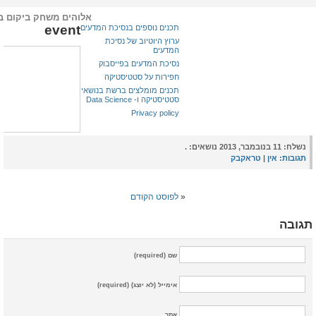
אלוהים משחק ביקום ב
event
תכנים נוספים בנסיכת המדעים
ערוץ היוטיוב של נסיכת
המדעים
נסיכת המדעים בפייסבוק
חפירות על סטטיסטיקה
תכנים מומלצים ברשת בנושאי
סטטיסטיקה ו- Data Science
Privacy policy
נשלח:
11 בנובמבר, 2013 נושאים: .
תגובות:
אין
|
טראקבק
«
לפוסט הקודם
תגובה
שם (required)
אימייל (לא יוצג) (required)
אתר