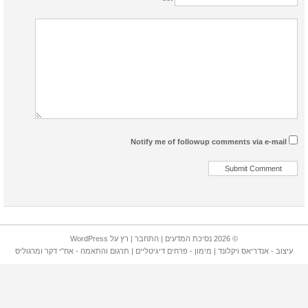
Notify me of followup comments via e-mail
© 2026 נסיכת המדעים |
התחבר
| רץ על
WordPress
עיצוב -
אנדריאס ויקלונד
| מימון -
פרחים דיגיטליים
| תרגום והתאמה -
אח"י דקר
ו
מרגוליס