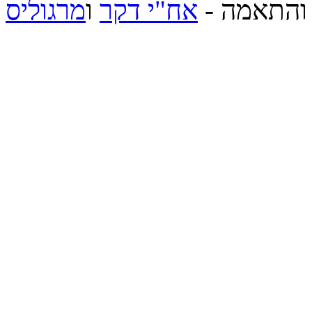
והתאמה -
אח"י דקר
ו
מרגוליס